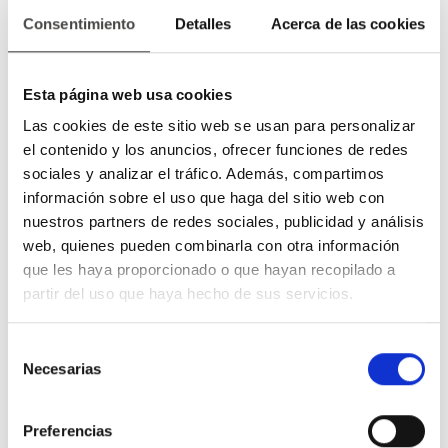
de cookies del
Consentimiento
Detalles
Acerca de las cookies
usuario para el
dominio actual
rc::a
Google
Esta cookie se utiliza
Persiste
Esta página web usa cookies
para distinguir entre
nte
Las cookies de este sitio web se usan para personalizar
humanos y bots.
el contenido y los anuncios, ofrecer funciones de redes
Esto es beneficioso
sociales y analizar el tráfico. Además, compartimos
para la web con el
información sobre el uso que haga del sitio web con
objeto de elaborar
nuestros partners de redes sociales, publicidad y análisis
informes válidos
web, quienes pueden combinarla con otra información
sobre el uso de su
que les haya proporcionado o que hayan recopilado a
web.
partir del uso que haya hecho de sus servicios.
rc::b
Google
Esta cookie se utiliza
Sesión
para distinguir entre
Selección
humanos y bots.
Necesarias
de
rc::c
Google
Esta cookie se utiliza
Sesión
consentimiento
para distinguir entre
Preferencias
humanos y bots.