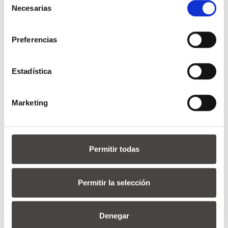
Necesarias
de
consentimiento
AINHOA GARMENDIA
30 años de experiencia en el sector.
Preferencias
Estadística
Marketing
Permitir todas
Permitir la selección
Denegar