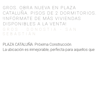
GROS. OBRA NUEVA EN PLAZA
CATALUÑA. PISOS DE 2 DORMITORIOS.
!INFÓRMATE DE MÁS VIVIENDAS
DISPONIBLES A LA VENTA!
GROS · DONOSTIA - SAN
SEBASTIÁN
PLAZA CATALUÑA. Próxima Construcción.
La ubicación es inmejorable, perfecta para aquellos que
buscan vivir en una zona céntrica y privilegiada. Los
materiales utilizados son de alta calidad, lo que garantiza
una vida confortable y duradera.
Viviendas desde 790.000€, de 2 dormitorios, 2 baños, que
cuentan con balcón, terrazas, garajes y orientadas a Paseo
Colón.
Agua caliente y calefacción mediante sistema de
aerotermia, con suelo radiante individual, asegurando así un
hogar cálido en todas las estaciones del año.